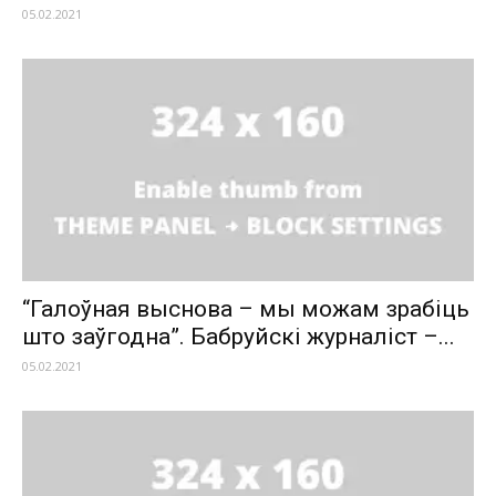
05.02.2021
“Галоўная выснова – мы можам зрабіць
што заўгодна”. Бабруйскі журналіст –...
05.02.2021