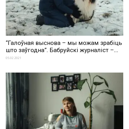
“Галоўная выснова – мы можам зрабіць
што заўгодна”. Бабруйскі журналіст –...
05.02.2021