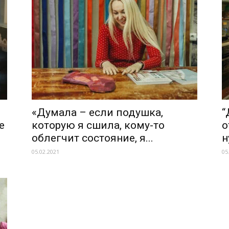
«Думала – если подушка,
“
е
которую я сшила, кому-то
о
облегчит состояние, я...
н
05.02.2021
05