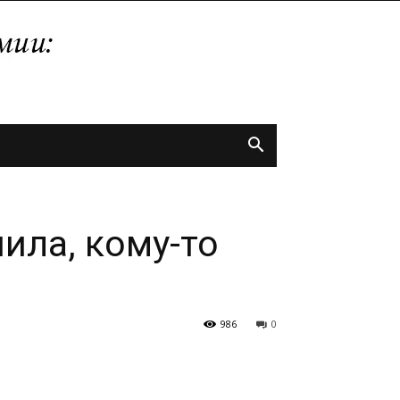
ила, кому-то
986
0