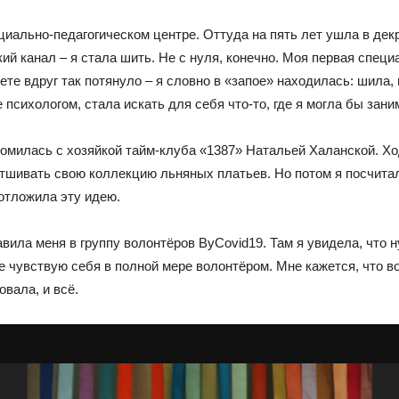
циально-педагогическом центре. Оттуда на пять лет ушла в декр
кий канал – я стала шить. Не с нуля, конечно. Моя первая спец
ете вдруг так потянуло – я словно в «запое» находилась: шила,
е психологом, стала искать для себя что-то, где я могла бы зан
комилась с хозяйкой тайм-клуба «1387» Натальей Халанской. Хо
шивать свою коллекцию льняных платьев. Но потом я посчитала
отложила эту идею.
вила меня в группу волонтёров ByCovid19. Там я увидела, что н
е чувствую себя в полной мере волонтёром. Мне кажется, что в
овала, и всё.