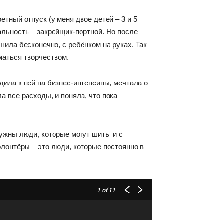
етный отпуск (у меня двое детей – 3 и 5
иальность – закройщик-портной. Но после
 шила бесконечно, с ребёнком на руках. Так
иматься творчеством.
дила к ней на бизнес-интенсивы, мечтала о
 все расходы, и поняла, что пока
ужны люди, которые могут шить, и с
олонтёры – это люди, которые постоянно в
1
of 11